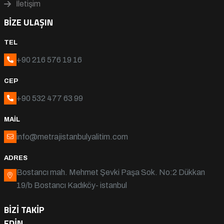
İletişim
BIZE ULAŞIN
TEL
+90 216 576 19 16
CEP
+90 532 477 63 99
MAIL
info@metrajistanbulyalitim.com
ADRES
Bostancı mah. Mehmet Şevki Paşa Sok. No:2 Dükkan
19/b Bostancı Kadıköy- istanbul
BIZI TAKIP
EDIN