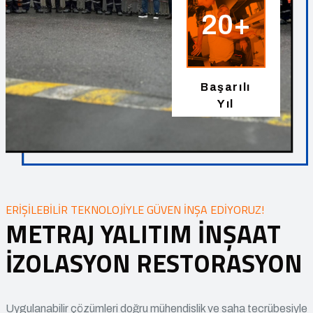
20+
Başarılı
Yıl
ERIŞILEBILIR TEKNOLOJIYLE GÜVEN İNŞA EDIYORUZ!
METRAJ YALITIM İNŞAAT
İZOLASYON RESTORASYON
Uygulanabilir çözümleri doğru mühendislik ve saha tecrübesiyle