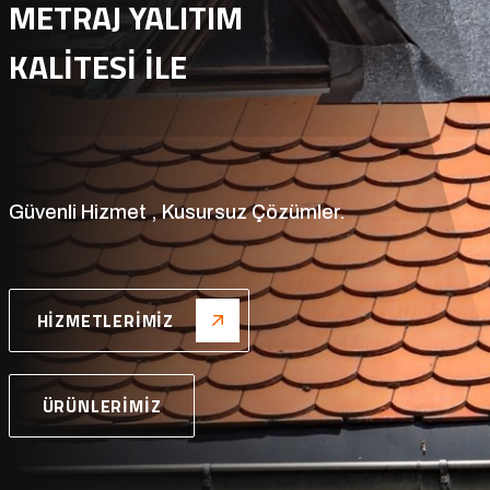
EPOKSİ ZEMİN KAPLAMA
Yüksek Verimlilik İçin.
HIZMETLERIMIZ
ÜRÜNLERIMIZ