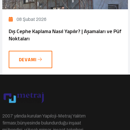
08 Şubat 2026
Dış Cephe Kaplama Nasıl Yapılır? | Aşamaları ve Püf
Noktaları
DEVAMI
2007 yılında kurulan Yapıloji-Metraj Yalıtım
firması;bünyesinde bulundurduğu inşaat
mühendisi-yüksek mimar-inşaat teknikeri-